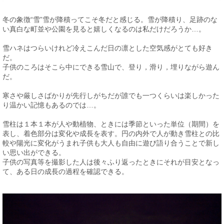
冬の象徴“雪”雪が降積ってこそ冬だと感じる。雪が降積り、足跡のな
い真白な町並や公園を見ると嬉しくなるのは私だけだろうか…。
雪ハネはつらいけれど冷えこんだ日の凛とした空気感がとても好き
だ。
子供のころはそこら中にできる雪山で、登り，滑り，埋りながら遊ん
だ。
寒さや厳しさばかりが先行しがちだが誰でも一つくらいは楽しかった
り温かい記憶もあるのでは…。
雪柱は１本１本が人や動植物、ときには季節といった単位（期間）を
表し、着色部分は変化や成長を表す。円の内外で人が動き雪柱との比
較や陽光に変化がうまれ子供も大人も自由に遊び語り合うことで新し
い思い出ができる。
子供の写真等を撮影した人は後々ふり返ったときにそれが目安となっ
て、ある日の成長の過程を確認できる。