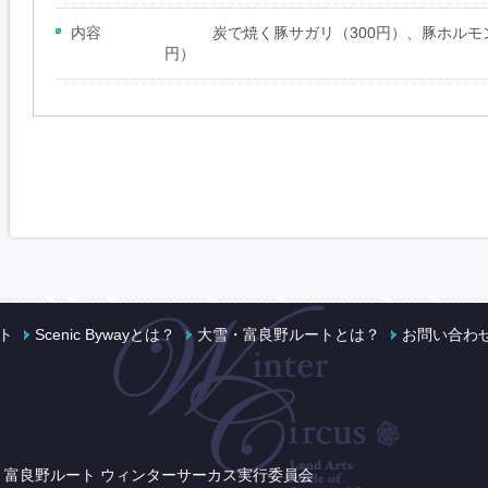
内容
炭で焼く豚サガリ（300円）、豚ホルモン
円）
ト
Scenic Bywayとは？
大雪・富良野ルートとは？
お問い合わ
・富良野ルート ウィンターサーカス実行委員会